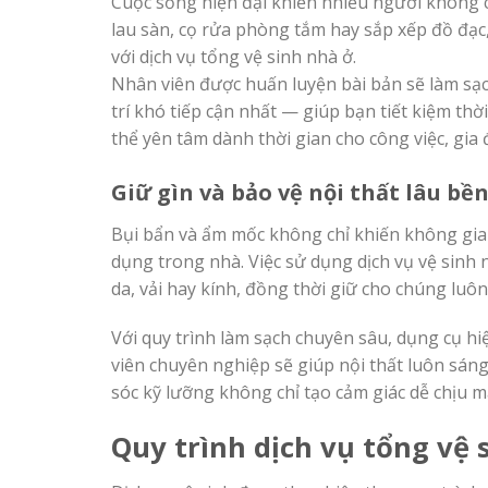
Cuộc sống hiện đại khiến nhiều người không c
lau sàn, cọ rửa phòng tắm hay sắp xếp đồ đạc
với dịch vụ tổng vệ sinh nhà ở.
Nhân viên được huấn luyện bài bản sẽ làm s
trí khó tiếp cận nhất — giúp bạn tiết kiệm th
thể yên tâm dành thời gian cho công việc, gia
Giữ gìn và bảo vệ nội thất lâu bề
Bụi bẩn và ẩm mốc không chỉ khiến không gia
dụng trong nhà. Việc sử dụng dịch vụ vệ sinh
da, vải hay kính, đồng thời giữ cho chúng luôn
Với quy trình làm sạch chuyên sâu, dụng cụ h
viên chuyên nghiệp sẽ giúp nội thất luôn sán
sóc kỹ lưỡng không chỉ tạo cảm giác dễ chịu m
Quy trình dịch vụ tổng vệ