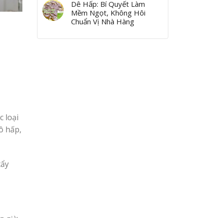
Dê Hấp: Bí Quyết Làm
Mềm Ngọt, Không Hôi
Chuẩn Vị Nhà Hàng
 loại
ô hấp,
tẩy