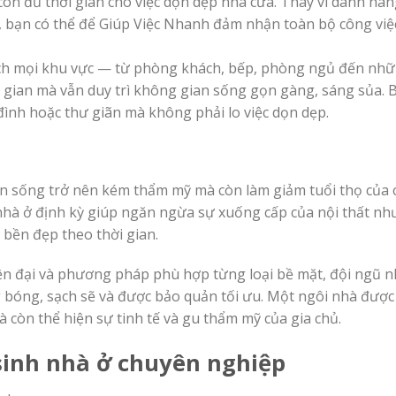
òn đủ thời gian cho việc dọn dẹp nhà cửa. Thay vì dành hàn
, bạn có thể để Giúp Việc Nhanh đảm nhận toàn bộ công việ
ạch mọi khu vực — từ phòng khách, bếp, phòng ngủ đến nhữ
ời gian mà vẫn duy trì không gian sống gọn gàng, sáng sủa. 
 đình hoặc thư giãn mà không phải lo việc dọn dẹp.
n
n sống trở nên kém thẩm mỹ mà còn làm giảm tuổi thọ của c
 nhà ở định kỳ giúp ngăn ngừa sự xuống cấp của nội thất nh
 bền đẹp theo thời gian.
iện đại và phương pháp phù hợp từng loại bề mặt, đội ngũ 
g bóng, sạch sẽ và được bảo quản tối ưu. Một ngôi nhà đượ
à còn thể hiện sự tinh tế và gu thẩm mỹ của gia chủ.
 sinh nhà ở chuyên nghiệp