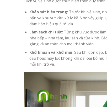
Dịch vụ vệ sinh được thực hiện theo quy trình
Khảo sát hiện trạng:
Trước khi vệ sinh, n
bẩn và khu vực cần xử lý kỹ. Nhờ vậy giúp
đảm bảo hiệu quả tối đa.
Làm sạch chi tiết:
Từng khu vực được làm s
nhà bếp – nhà tắm, lau sàn và cửa kính. Cá
gàng và an toàn cho mọi thành viên.
Khử khuẩn và khử mùi:
Sau khi dọn dẹp, 
dầu hoặc máy lọc không khí để loại bỏ mùi 
mỗi khi trở về.