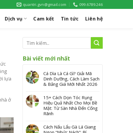
quantri.gvn@gmail.com
099.6789.246
Dịch vụ
Cam kết
Tin tức
Liên hệ
Bài viết mới nhất
sức
hông
Cá Dìa Là Cá Gì? Giải Mã
i lựa
Dinh Dưỡng, Cách Làm Sạch
& Bảng Giá Mới Nhất 2026
15+ Cách Dọn Tóc Rụng
 nhà ở
Hiệu Quả Nhất Cho Mọi Bề
Mặt: Từ Sàn Nhà Đến Cống
Rãnh
Cách Nấu Lẩu Gà Lá Giang
Ngon “Nhức Nách”: Bí