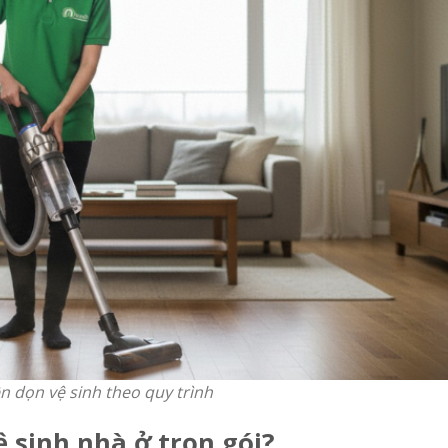
n dọn vệ sinh theo quy trình
ệ sinh nhà ở trọn gói?