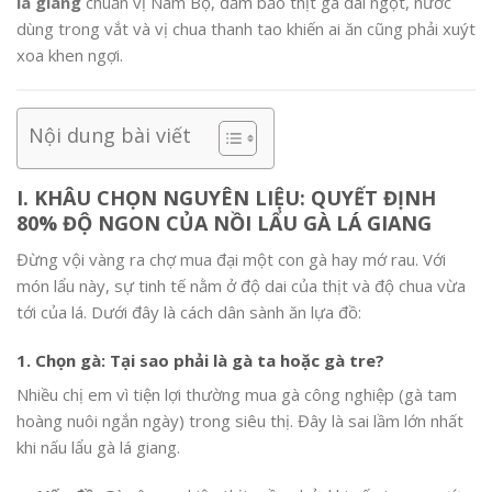
lá giang
chuẩn vị Nam Bộ, đảm bảo thịt gà dai ngọt, nước
dùng trong vắt và vị chua thanh tao khiến ai ăn cũng phải xuýt
xoa khen ngợi.
Nội dung bài viết
I. KHÂU CHỌN NGUYÊN LIỆU: QUYẾT ĐỊNH
80% ĐỘ NGON CỦA NỒI LẨU
GÀ LÁ GIANG
Đừng vội vàng ra chợ mua đại một con gà hay mớ rau. Với
món lẩu này, sự tinh tế nằm ở độ dai của thịt và độ chua vừa
tới của lá. Dưới đây là cách dân sành ăn lựa đồ:
1. Chọn gà: Tại sao phải là gà ta hoặc gà tre?
Nhiều chị em vì tiện lợi thường mua gà công nghiệp (gà tam
hoàng nuôi ngắn ngày) trong siêu thị. Đây là sai lầm lớn nhất
khi nấu lẩu gà lá giang.