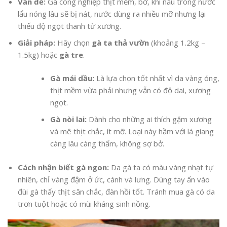
Vấn đề:
Gà công nghiệp thịt mềm, bở, khi nấu trong nước
lẩu nóng lâu sẽ bị nát, nước dùng ra nhiều mỡ nhưng lại
thiếu độ ngọt thanh từ xương.
Giải pháp:
Hãy chọn
gà ta thả vườn
(khoảng 1.2kg –
1.5kg) hoặc
gà tre
.
Gà mái dầu:
Là lựa chọn tốt nhất vì da vàng óng,
thịt mềm vừa phải nhưng vẫn có độ dai, xương
ngọt.
Gà nòi lai:
Dành cho những ai thích gặm xương
và mê thịt chắc, ít mỡ. Loại này hầm với lá giang
càng lâu càng thấm, không sợ bở.
Cách nhận biết gà ngon:
Da gà ta có màu vàng nhạt tự
nhiên, chỉ vàng đậm ở ức, cánh và lưng. Dùng tay ấn vào
đùi gà thấy thịt săn chắc, đàn hồi tốt. Tránh mua gà có da
trơn tuột hoặc có mùi kháng sinh nồng.