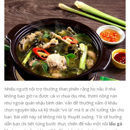
Nhiều người nội trợ thường than phiền rằng họ nấu ở nhà
không bao giờ ra được cái vị chua dịu nhẹ, thơm nồng nàn
như ngoài quán nhậu bình dân. Vấn đề thường nằm ở khâu
chọn nguyên liệu và kỹ thuật “vò lá” mà ít ai chỉ tường tận cho
bạn. Bài viết này sẽ không nói lý thuyết suông. Tôi sẽ hướng
dẫn bạn chi tiết từng bước thực chiến để nấu một nồi
lẩu gà