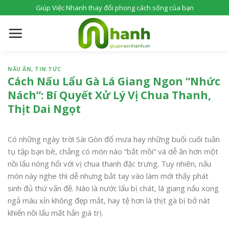
S
Giúp Việc Nhanh thay đổi phong cách sống của bạn
k
i
p
t
o
NẤU ĂN
,
TIN TỨC
c
Cách Nấu Lẩu Gà Lá Giang Ngon “Nhức
o
Nách”: Bí Quyết Xử Lý Vị Chua Thanh,
n
Thịt Dai Ngọt
t
e
Có những ngày trời Sài Gòn đổ mưa hay những buổi cuối tuần
n
tụ tập bạn bè, chẳng có món nào “bắt mồi” và dễ ăn hơn một
t
nồi lẩu nóng hổi với vị chua thanh đặc trưng. Tuy nhiên, nấu
món này nghe thì dễ nhưng bắt tay vào làm mới thấy phát
sinh đủ thứ vấn đề. Nào là nước lẩu bị chát, lá giang nấu xong
ngả màu xỉn không đẹp mắt, hay tệ hơn là thịt gà bị bở nát
khiến nồi lẩu mất hẳn giá trị.