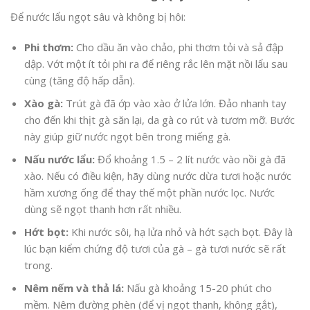
Để nước lẩu ngọt sâu và không bị hôi:
Phi thơm:
Cho dầu ăn vào chảo, phi thơm tỏi và sả đập
dập. Vớt một ít tỏi phi ra để riêng rắc lên mặt nồi lẩu sau
cùng (tăng độ hấp dẫn).
Xào gà:
Trút gà đã ớp vào xào ở lửa lớn. Đảo nhanh tay
cho đến khi thịt gà săn lại, da gà co rút và tươm mỡ. Bước
này giúp giữ nước ngọt bên trong miếng gà.
Nấu nước lẩu:
Đổ khoảng 1.5 – 2 lít nước vào nồi gà đã
xào. Nếu có điều kiện, hãy dùng nước dừa tươi hoặc nước
hầm xương ống để thay thế một phần nước lọc. Nước
dùng sẽ ngọt thanh hơn rất nhiều.
Hớt bọt:
Khi nước sôi, hạ lửa nhỏ và hớt sạch bọt. Đây là
lúc bạn kiểm chứng độ tươi của gà – gà tươi nước sẽ rất
trong.
Nêm nếm và thả lá:
Nấu gà khoảng 15-20 phút cho
mềm. Nêm đường phèn (để vị ngọt thanh, không gắt),