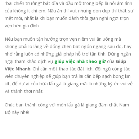
“bãi chiến trường” bát đĩa và dầu mỡ trong bếp là nỗi ám ảnh
của không ít chị em. Nấu ăn thì vui, nhưng dọn dẹp thì thật sự
mệt mỏi, nhất là khi bạn muốn dành thời gian nghỉ ngơi trọn
vẹn bên gia đình.
Nếu bạn muốn tận hưởng trọn vẹn niềm vui ăn uống mà
không phải lo lắng về đống chén bát ngổn ngang sau đó, hãy
nhớ rằng luôn có những giải pháp hỗ trợ tận tình. Đừng ngần
ngại tham khảo dịch vụ
giúp việc nhà theo giờ
của
Giúp
Việc Nhanh
. Chỉ cần một thao tác đặt lịch, đội ngũ cộng tác
viên chuyên nghiệp sẽ giúp bạn trả lại căn bếp sạch bong kin
kít, để dư vị của bữa lẩu gà lá giang mãi là những ký ức vui vẻ
và thảnh thơi nhất.
Chúc bạn thành công với món lẩu gà lá giang đậm chất Nam
Bộ này nhé!