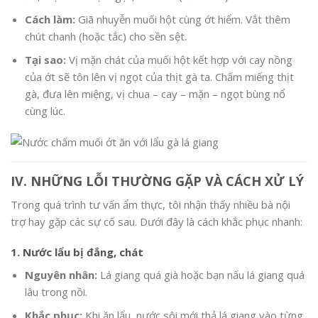
Cách làm:
Giã nhuyễn muối hột cùng ớt hiểm. Vắt thêm
chút chanh (hoặc tắc) cho sền sệt.
Tại sao:
Vị mặn chát của muối hột kết hợp với cay nồng
của ớt sẽ tôn lên vị ngọt của thịt gà ta. Chấm miếng thịt
gà, đưa lên miệng, vị chua – cay – mặn – ngọt bùng nổ
cùng lúc.
IV. NHỮNG LỖI THƯỜNG GẶP VÀ CÁCH XỬ LÝ
Trong quá trình tư vấn ẩm thực, tôi nhận thấy nhiều bà nội
trợ hay gặp các sự cố sau. Dưới đây là cách khắc phục nhanh:
1. Nước lẩu bị đắng, chát
Nguyên nhân:
Lá giang quá già hoặc bạn nấu lá giang quá
lâu trong nồi.
Khắc phục:
Khi ăn lẩu, nước sôi mới thả lá giang vào từng