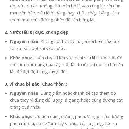
đợt vừa đủ ăn. Không thả toàn bộ lá vào cùng lúc rồi đun
mãi trên bếp. Nếu lỡ bị đắng, hãy “chữa cháy” bằng cách
thêm một chút đường phèn để cân bằng lại.
2. Nước lẩu bị đục, không đẹp
Nguyên nhân:
Không hớt bọt kỹ lúc gà sôi hoặc lửa quá
to làm sục bọt khí vào nước.
Khắc phục:
Luôn duy trì lửa vừa phải sau khi nước sôi. Có
thể lọc nước dùng qua rây một lần trước khi dọn ra bàn ăn
lẩu để đạt độ trong tuyệt đối.
3. Vị chua bị gắt (Chua “hỗn”)
Nguyên nhân:
Dùng giấm hoặc chanh để tạo thêm độ
chua thay vì dùng đủ lượng lá giang, hoặc dùng đường cát
trắng quá nhiều.
Khắc phục:
Ưu tiên dùng đường phèn. Vị ngọt của đường
phèn rất dịu, nó sẽ “ôm” lấy vị chua của lá giang, tạo ra