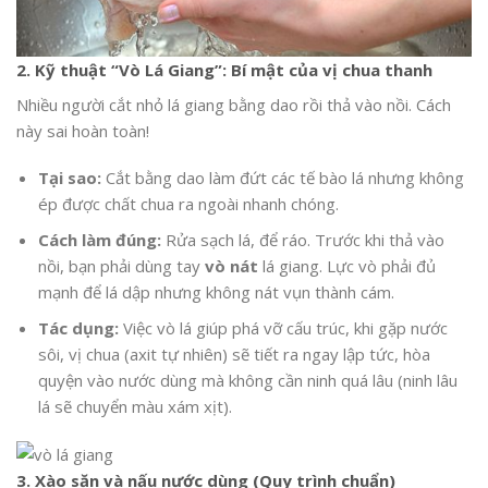
2. Kỹ thuật “Vò Lá Giang”: Bí mật của vị chua thanh
Nhiều người cắt nhỏ lá giang bằng dao rồi thả vào nồi. Cách
này sai hoàn toàn!
Tại sao:
Cắt bằng dao làm đứt các tế bào lá nhưng không
ép được chất chua ra ngoài nhanh chóng.
Cách làm đúng:
Rửa sạch lá, để ráo. Trước khi thả vào
nồi, bạn phải dùng tay
vò nát
lá giang. Lực vò phải đủ
mạnh để lá dập nhưng không nát vụn thành cám.
Tác dụng:
Việc vò lá giúp phá vỡ cấu trúc, khi gặp nước
sôi, vị chua (axit tự nhiên) sẽ tiết ra ngay lập tức, hòa
quyện vào nước dùng mà không cần ninh quá lâu (ninh lâu
lá sẽ chuyển màu xám xịt).
3. Xào săn và nấu nước dùng (Quy trình chuẩn)