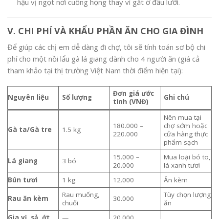
hậu vị ngọt nơi cuống họng thay vì gắt ở đầu lưỡi.
V. CHI PHÍ VÀ KHẨU PHẦN ĂN CHO GIA ĐÌNH
Để giúp các chị em dễ dàng đi chợ, tôi sẽ tính toán sơ bộ chi
phí cho một nồi lẩu gà lá giang dành cho 4 người ăn (giá cả
tham khảo tại thị trường Việt Nam thời điểm hiện tại):
Đơn giá ước
Nguyên liệu
Số lượng
Ghi chú
tính (VNĐ)
Nên mua tại
180.000 –
chợ sớm hoặc
Gà ta/Gà tre
1.5 kg
220.000
cửa hàng thực
phẩm sạch
15.000 –
Mua loại bó to,
Lá giang
3 bó
20.000
lá xanh tươi
Bún tươi
1 kg
12.000
Ăn kèm
Rau muống,
Tùy chọn lượng
Rau ăn kèm
30.000
chuối
ăn
Gia vị, sả, ớt
—
20.000