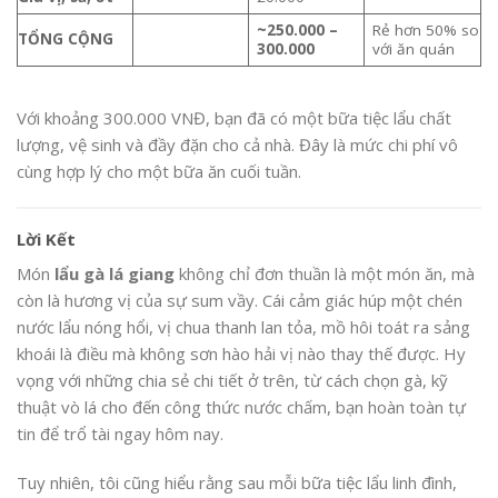
~250.000 –
Rẻ hơn 50% so
TỔNG CỘNG
300.000
với ăn quán
Với khoảng 300.000 VNĐ, bạn đã có một bữa tiệc lẩu chất
lượng, vệ sinh và đầy đặn cho cả nhà. Đây là mức chi phí vô
cùng hợp lý cho một bữa ăn cuối tuần.
Lời Kết
Món
lẩu gà lá giang
không chỉ đơn thuần là một món ăn, mà
còn là hương vị của sự sum vầy. Cái cảm giác húp một chén
nước lẩu nóng hổi, vị chua thanh lan tỏa, mồ hôi toát ra sảng
khoái là điều mà không sơn hào hải vị nào thay thế được. Hy
vọng với những chia sẻ chi tiết ở trên, từ cách chọn gà, kỹ
thuật vò lá cho đến công thức nước chấm, bạn hoàn toàn tự
tin để trổ tài ngay hôm nay.
Tuy nhiên, tôi cũng hiểu rằng sau mỗi bữa tiệc lẩu linh đình,