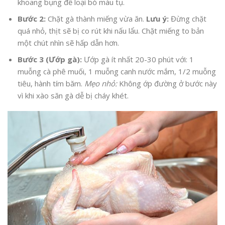
khoang bụng để loại bỏ máu tụ.
Bước 2:
Chặt gà thành miếng vừa ăn.
Lưu ý:
Đừng chặt
quá nhỏ, thịt sẽ bị co rút khi nấu lẩu. Chặt miếng to bản
một chút nhìn sẽ hấp dẫn hơn.
Bước 3 (Ướp gà):
Ướp gà ít nhất 20-30 phút với: 1
muỗng cà phê muối, 1 muỗng canh nước mắm, 1/2 muỗng
tiêu, hành tím băm.
Mẹo nhỏ:
Không ớp đường ở bước này
vì khi xào săn gà dễ bị cháy khét.