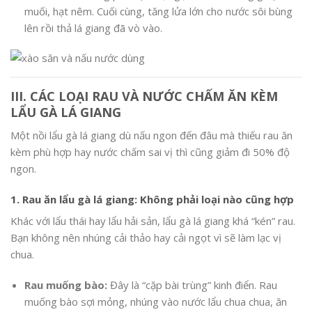
muối, hạt nêm. Cuối cùng, tăng lửa lớn cho nước sôi bùng
lên rồi thả lá giang đã vò vào.
III. CÁC LOẠI RAU VÀ NƯỚC CHẤM ĂN KÈM
LẨU GÀ LÁ GIANG
Một nồi lẩu gà lá giang dù nấu ngon đến đâu mà thiếu rau ăn
kèm phù hợp hay nước chấm sai vị thì cũng giảm đi 50% độ
ngon.
1. Rau ăn lẩu gà lá giang: Không phải loại nào cũng hợp
Khác với lẩu thái hay lẩu hải sản, lẩu gà lá giang khá “kén” rau.
Bạn không nên nhúng cải thảo hay cải ngọt vì sẽ làm lạc vị
chua.
Rau muống bào:
Đây là “cặp bài trùng” kinh điển. Rau
muống bào sợi mỏng, nhúng vào nước lẩu chua chua, ăn