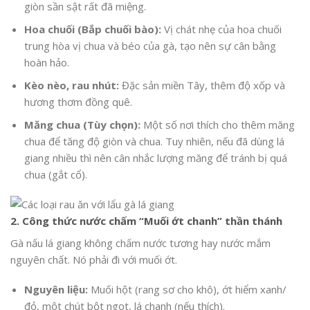
giòn sần sật rất đã miệng.
Hoa chuối (Bắp chuối bào):
Vị chát nhẹ của hoa chuối
trung hòa vị chua và béo của gà, tạo nên sự cân bằng
hoàn hảo.
Kèo nèo, rau nhút:
Đặc sản miền Tây, thêm độ xốp và
hương thơm đồng quê.
Măng chua (Tùy chọn):
Một số nơi thích cho thêm măng
chua để tăng độ giòn và chua. Tuy nhiên, nếu đã dùng lá
giang nhiều thì nên cân nhắc lượng măng để tránh bị quá
chua (gắt cổ).
2. Công thức nước chấm “Muối ớt chanh” thần thánh
Gà nấu lá giang không chấm nước tương hay nước mắm
nguyên chất. Nó phải đi với muối ớt.
Nguyên liệu:
Muối hột (rang sơ cho khô), ớt hiểm xanh/
đỏ, một chút bột ngọt, lá chanh (nếu thích).