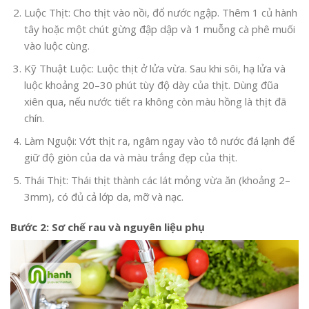
Luộc Thịt: Cho thịt vào nồi, đổ nước ngập. Thêm 1 củ hành
tây hoặc một chút gừng đập dập và 1 muỗng cà phê muối
vào luộc cùng.
Kỹ Thuật Luộc: Luộc thịt ở lửa vừa. Sau khi sôi, hạ lửa và
luộc khoảng 20–30 phút tùy độ dày của thịt. Dùng đũa
xiên qua, nếu nước tiết ra không còn màu hồng là thịt đã
chín.
Làm Nguội: Vớt thịt ra, ngâm ngay vào tô nước đá lạnh để
giữ độ giòn của da và màu trắng đẹp của thịt.
Thái Thịt: Thái thịt thành các lát mỏng vừa ăn (khoảng 2–
3mm), có đủ cả lớp da, mỡ và nạc.
Bước 2: Sơ chế rau và nguyên liệu phụ