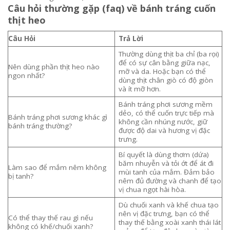
Câu hỏi thường gặp (faq) về bánh tráng cuốn
thịt heo
Câu Hỏi
Trả Lời
Thường dùng thịt ba chỉ (ba rọi)
để có sự cân bằng giữa nạc,
Nên dùng phần thịt heo nào
mỡ và da. Hoặc bạn có thể
ngon nhất?
dùng thịt chân giò có độ giòn
và ít mỡ hơn.
Bánh tráng phơi sương mềm
dẻo, có thể cuốn trực tiếp mà
Bánh tráng phơi sương khác gì
không cần nhúng nước, giữ
bánh tráng thường?
được độ dai và hương vị đặc
trưng.
Bí quyết là dùng thơm (dứa)
băm nhuyễn và tỏi ớt để át đi
Làm sao để mắm nêm không
mùi tanh của mắm. Đảm bảo
bị tanh?
nêm đủ đường và chanh để tạo
vị chua ngọt hài hòa.
Dù chuối xanh và khế chua tạo
nên vị đặc trưng, bạn có thể
Có thể thay thế rau gì nếu
thay thế bằng xoài xanh thái lát
không có khế/chuối xanh?