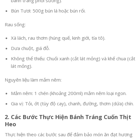
bánh tráng phơi sương).
Bún Tươi: 500g bún lá hoặc bún rối.
Rau sống:
Xà lách, rau thơm (húng quế, kinh giới, tía tô).
Dưa chuột, giá đỗ.
Không thể thiếu: Chuối xanh (cắt lát mỏng) và khế chua (cắt
lát mỏng).
Nguyên liệu làm mắm nêm:
Mắm nêm: 1 chén (khoảng 200ml) mắm nêm loại ngon.
Gia vị: Tỏi, ớt (tùy độ cay), chanh, đường, thơm (dứa) chín.
2. Các Bước Thực Hiện Bánh Tráng Cuốn Thịt
Heo
Thực hiện theo các bước sau để đảm bảo món ăn đạt hương