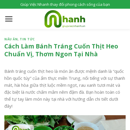
S
Giúp Việc Nhanh thay đổi phong cách sống của bạn
k
i
p
t
o
NẤU ĂN
,
TIN TỨC
c
Cách Làm Bánh Tráng Cuốn Thịt Heo
o
Chuẩn Vị, Thơm Ngon Tại Nhà
n
t
Bánh tráng cuốn thịt heo là món ăn được mệnh danh là “quốc
e
hồn quốc túy” của ẩm thực miền Trung, nổi tiếng với sự thanh
n
mát, hài hòa giữa thịt luộc mềm ngọt, rau xanh tươi mát và
t
đặc biệt là nước chấm mắm nêm đậm đà. Bạn hoàn toàn có
thể tự tay làm món này tại nhà với hướng dẫn chi tiết dưới
đây!