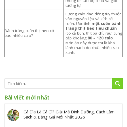
mỏng để tạo độ chua và giòn
tương tự.
Lượng calo dao động tùy thuộc
vào nguyên liệu và kích cỡ
cuốn. Ước tính
một cuốn bánh
tráng thịt heo tiêu chuẩn
Bánh tráng cuốn thịt heo có
(có cả bún, thịt ba chỉ, rau) cung
bao nhiêu calo?
cấp khoảng
80 – 120 calo
.
Món ăn này được coi là khá
lành mạnh do chứa nhiều rau
xanh.
Bài viết mới nhất
Cá Dìa Là Cá Gì? Giải Mã Dinh Dưỡng, Cách Làm
Sạch & Bảng Giá Mới Nhất 2026