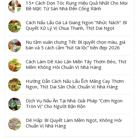
15+ Cách Dọn Tóc Rụng Hiệu Quả Nhất Cho Mọi
Bề Mặt: Từ Sàn Nhà Đến Cống Rãnh
Cách Nấu Lẩu Gà Lá Giang Ngon “Nhức Nách”: Bí
Quyết Xử Lý Vị Chua Thanh, Thịt Dai Ngọt
Nụ tầm xuân chưng Tết: Bí quyết chọn màu, giá
bán và 5 cách cắm “hút tài lộc” bền đẹp 2026
Cách Làm Dê Xào Lăn Miền Tây Thơm Béo, Thịt
Mềm Không Hôi Chuẩn Vị Nhà Hàng
Hướng Dẫn Cách Nấu Lẩu Ếch Măng Cay Thơm
Ngon, Thịt Dai Săn Chắc Chuẩn Vị Nhà Hàng
Dịch Vụ Nấu Ăn Tại Nhà: Giải Pháp “Cơm Ngon
Tròn Vị” Cho Người Bận Rộn
Dê Hấp: Bí Quyết Làm Mềm Ngọt, Không Hôi
Chuẩn Vị Nhà Hàng